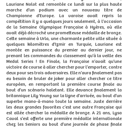
Lauriane Nolot est remontée ce lundi sur la plus haute
marche d’un podium avec un nouveau titre de
Championne d’Europe. La varoise avait repris la
compétition il y a quelques jours seulement, à l’occasion
de la Semaine Olympique Française à Hyères, où elle
avait déjà décroché une prometteuse médaille de bronze.
Cette semaine à Urla, une charmante petite ville située à
quelques kilomètres d’Izmir en Turquie, Lauriane est
montée en puissance du premier au dernier jour, ne
prenant les commandes du classement qu’à la veille des
Medal Series ! En Finale, la Française n’avait qu’une
victoire de course à aller chercher pour l’emporter, contre
deux pour ses trois adversaires. Elle n’aura finalement pas
eu besoin de bruler de joker pour aller chercher ce titre
européen, en remportant la première course finale au
bout d’un scénario haletant. Elle devance finalement la
britannique Lily Young sur la ligne d’arrivée, au bout d’un
superbe mano-à-mano toute la semaine. Juste derrière
les deux grandes favorites c’est une autre Française qui
est allée chercher la médaille de bronze. A 21 ans, Lysa
Caval s’est offerte une première médaille internationale
chez les Seniors au bout d’une journée de phase finale