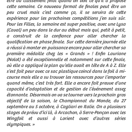
être au classement final quand on voit ce qu’il a proposé
cette semaine. Ce nouveau format de finales peut être un
peu cruel mais c’est comme ça, il se servira de cette
expérience pour les prochaines compétitions j’en suis sûr.
Pour les Filles
,
la semaine est super positive, avec une Lysa
(Caval) un peu dans le dur au début mais qui, petit à petit,
a construit de la confiance pour aller chercher la
qualification en phase finale. Sur cette dernière journée elle
a réussi à monter en puissance encore pour aller chercher sa
première médaille chez les « Grands » ! Enfin Lauriane
(Nolot) a été exceptionnelle et notamment sur cette finale,
où elle a appliqué le plan qu’elle avait en tête de A à Z. Elle
s’est fait peur avec ce sac plastique coincé dans le foil à mi-
course mais elle a su trouver les ressources pour l’emporter
quand même, c’est très fort. Elle a encore fait preuve d’une
capacité d’adaptation et de gestion de l’événement assez
étonnante. Désormais on va se tourner vers le prochain gros
objectif de la saison, le Championnat du Monde, du 27
septembre au 5 octobre, à Cagliari en Italie. On a plusieurs
stages de prévu d’ici là, à Arcachon, à Serre-Ponçon avec les
Wingfoil et aussi à Lorient avec d’autres séries
olympiques. »