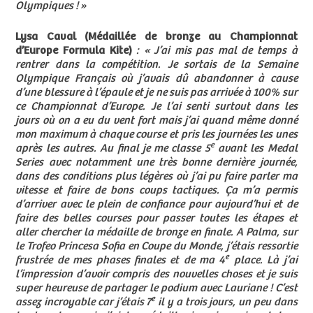
Olympiques ! »
Lysa Caval (Médaillée de bronze au Championnat
d’Europe Formula Kite)
: « J’ai mis pas mal de temps à
rentrer dans la compétition. Je sortais de la Semaine
Olympique Français où j’avais dû abandonner à cause
d’une blessure à l’épaule et je ne suis pas arrivée à 100% sur
ce Championnat d’Europe. Je l’ai senti surtout dans les
jours où on a eu du vent fort mais j’ai quand même donné
mon maximum à chaque course et pris les journées les unes
e
après les autres. Au final je me classe 5
avant les Medal
Series avec notamment une très bonne dernière journée,
dans des conditions plus légères où j’ai pu faire parler ma
vitesse et faire de bons coups tactiques. Ça m’a permis
d’arriver avec le plein de confiance pour aujourd’hui et de
faire des belles courses pour passer toutes les étapes et
aller chercher la médaille de bronze en finale. A Palma, sur
le Trofeo Princesa Sofia en Coupe du Monde, j’étais ressortie
e
frustrée de mes phases finales et de ma 4
place. Là j’ai
l’impression d’avoir compris des nouvelles choses et je suis
super heureuse de partager le podium avec Lauriane ! C’est
e
assez incroyable car j’étais 7
il y a trois jours, un peu dans