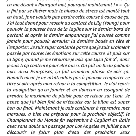
en me disant « Pourquoi moi, pourquoi maintenant ! » ». Ça
a fini par se libérer mais le niveau de stress est monté tout
en haut, je ne voulais pas perdre cette course à cause de ça.
J’ai tout donné pour revenir au contact de Lily (Young) pour
pouvoir la pousser hors de la layline sur le dernier bord de
portant et après le dernier empannage j’ai poussé comme
jamais pour pouvoir enrouler la dernière bouée en tête et
l’emporter. Je suis super contente parce que je suis vraiment
passée par toutes les émotions sur cette course. Et puis sur
e
la ligne, quand je me retourne je vois que Lysa fait 3
, donc
je suis trop contente pour elle aussi. On fait un beau podium
avec deux Françaises, ça fait vraiment plaisir de voir ça.
Honnêtement je ne m’attendais pas à pouvoir remporter ce
titre si vite après mon retour à la compétition. Je n’ai repris
la navigation qu'en janvier et en douceur en essayant de
prendre le maximum de plaisir pour ce retour sur l’eau. Je
pense que j’ai bien fait de m’écouter car le bilan est super
bon au final. Maintenant je vais continuer à reprendre mes
marques, à bien me préparer pour le prochain objectif, le
Championnat du Monde fin septembre à Cagliari en Italie
avec sans doute un passage par Los Angeles en juillet pour
découvrir le futur plan d’eau des prochains Jeux