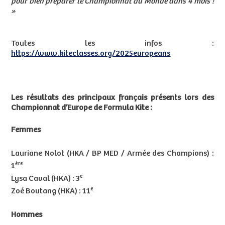
pour bien préparer le Championnat du Monde dans 4 mois !
»
Toutes les infos :
https://www.kiteclasses.org/2025europeans
Les résultats des principaux français présents lors des
Championnat d’Europe de Formula Kite :
Femmes
Lauriane Nolot (HKA / BP MED / Armée des Champions) :
ère
1
e
Lysa Caval (HKA) : 3
e
Zoé Boutang (HKA) : 11
Hommes