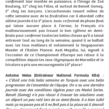
confirment leur montée en puissance, à l’image de Zoé
e
Boutang, 11
chez les Filles, et surtout de Benoit Gomez,
e
5
chez les Garçons. L’arcachonnais ressort même de
cette semaine avec de la frustration car il abordait cette
e
ultime journée à la 3
place. Avec ce format de phase final
qui laisse aucune place à l’erreur, le Français n’a
malheureusement pas trouvé le bon rythme en demi-
finale pour confirmer toutes les belles choses qu’il a laissé
entrevoir tout au long de la semaine, quand il se battait
avec les tous meilleurs et notamment le Singapourien
Maeder et l’Italien Pianosi. Axel Mazella, lui, signait à
l’occasion de ce Championnat d’Europe son retour à la
compétition depuis les Jeux Olympiques de Marseille et le
e
tricolore a pris une encourageante 10
place !
Antoine Weiss (Entraineur National Formula Kite)
:
« C’était une très belle semaine en Turquie avec une belle
progression de l'ensemble de l'équipe. On a eu une dernière
journée avec des conditions légères pour ces Medal Series.
Benoit (Gomez) n’a pas réussi à trouver les solutions avec
un départ un peu raté lors de sa demi-finale. Il a bien lutté
mais ça ne passe pas et il ne finit pas à la place où il devrait