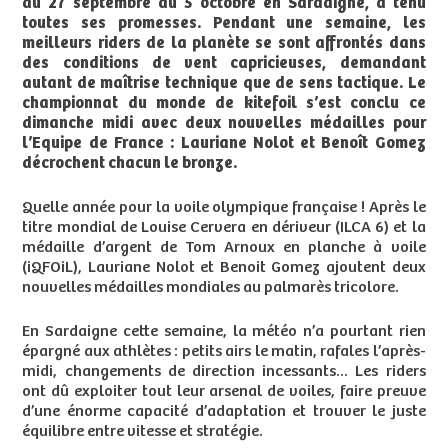
du 27 septembre au 5 octobre en Sardaigne, a tenu
toutes ses promesses. Pendant une semaine, les
meilleurs riders de la planète se sont affrontés dans
des conditions de vent capricieuses, demandant
autant de maîtrise technique que de sens tactique. Le
championnat du monde de kitefoil s’est conclu ce
dimanche midi avec deux nouvelles médailles pour
l’Equipe de France : Lauriane Nolot et Benoît Gomez
décrochent chacun le bronze.
Quelle année pour la voile olympique française ! Après le
titre mondial de Louise Cervera en dériveur (ILCA 6) et la
médaille d’argent de Tom Arnoux en planche à voile
(iQFOiL), Lauriane Nolot et Benoit Gomez ajoutent deux
nouvelles médailles mondiales au palmarès tricolore.
En Sardaigne cette semaine, la météo n’a pourtant rien
épargné aux athlètes : petits airs le matin, rafales l’après-
midi, changements de direction incessants… Les riders
ont dû exploiter tout leur arsenal de voiles, faire preuve
d’une énorme capacité d’adaptation et trouver le juste
équilibre entre vitesse et stratégie.