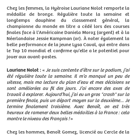
Chez les femmes, la Hyèroise Lauriane Nolot remporte la
médaille de bronze. Régulière toute la semaine et
longtemps dauphine du classement général, la
championne du monde en titre a cédé lors des courses
finales face à l’Américaine Daniela Moroz (argent) et à la
Néerlandaise Jessie Kampman (or). À noter également la
belle performance de la jeune Lysa Caval, qui entre dans
le Top 10 mondial et confirme qu’elle a le potentiel pour
jouer aux avant-postes.
Lauriane Nolot :
«
Je suis contente d’être sur le podium, j’ai
été régulière toute la semaine. Il m’a manqué un peu de
vitesse, mais ma lecture du plan d’eau et mes décisions se
sont améliorées au fil des jours. J’ai encore des axes de
travail à explorer. Aujourd’hui, j’ai eu un gros "crash" sur la
première finale, puis un départ moyen sur la deuxième… Je
termine finalement troisième. Avec Benoît, on est très
heureux de ramener deux belles médailles à la France : cela
montre le niveau des Français !
»
Chez les hommes, Benoît Gomez, licencié au Cercle de la