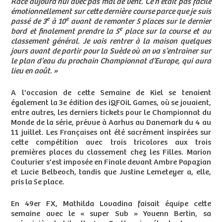
Race aujourd’hui avec pas mal de vent. Ce n’était pas facile
émotionnellement sur cette dernière course parce que je suis
e
e
passé de 3
à 10
avant de remonter 5 places sur le dernier
e
bord et finalement prendre la 5
place sur la course et au
classement général. Je vais rentrer à la maison quelques
jours avant de partir pour la Suède où on va s’entrainer sur
le plan d’eau du prochain Championnat d’Europe, qui aura
lieu en août. »
A l'occasion de cette Semaine de Kiel se tenaient
également la 3e édition des iQFOiL Games, où se jouaient,
entre autres, les derniers tickets pour le Championnat du
Monde de la série, prévue à Aarhus au Danemark du 4 au
11 juillet. Les Françaises ont été sacrément inspirées sur
cette compétition avec trois tricolores aux trois
premières places du classement chez les Filles. Marion
Couturier s'est imposée en Finale devant Ambre Papazian
et Lucie Belbeoch, tandis que Justine Lemeteyer a, elle,
pris la 5e place.
En 49er FX, Mathilda Lovadina faisait équipe cette
semaine avec le « super Sub » Youenn Bertin, sa