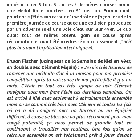
impérial avec 5 tops 5 sur les 5 dernières courses avant
e
une Medal Race bouclée… en 5
position. Erwan avait
pourtant « fêté » son retour d’une drôle de façon lors de la
première journée de course avec une collision provoquée
par un adversaire et une voie d’eau sur leur 49er. Le duo
avait tout de même obtenu gain de cause après
réclamation et avait été « redressé » au classement (*
voir
plus bas pour l’explication « technique »).
Erwan Fischer (vainqueur de la Semaine de Kiel en 49er,
en double avec Clément Péquin) :
« Je suis très heureux de
ramener une médaille d’or à la maison pour ma première
compétition après la naissance de ma petite fille il y a un
mois. C’était en tout cas très sympa de voir Clément
naviguer avec mon frère Kévin ces dernières semaines. On
est arrivé à Kiel avec seulement 3 entrainements ensemble
mais on se connait très bien avec Clément et toutes les fois
où on a dû naviguer avec un barreur ou un équipier
différent, à cause de blessure ou plus récemment pour mon
congé paternité, ça nous permet de grandir tout en
continuant à travailler nos routines. Une fois qu’on se
retrouve ensemble on est totalement prêt à jouer devant