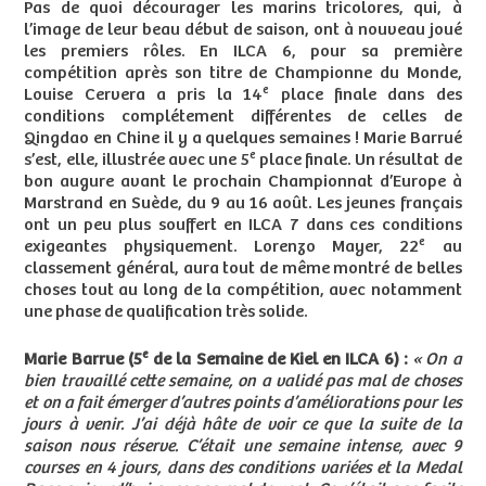
Pas de quoi décourager les marins tricolores, qui, à
l’image de leur beau début de saison, ont à nouveau joué
les premiers rôles. En ILCA 6, pour sa première
compétition après son titre de Championne du Monde,
e
Louise Cervera a pris la 14
place finale dans des
conditions complétement différentes de celles de
Qingdao en Chine il y a quelques semaines ! Marie Barrué
e
s’est, elle, illustrée avec une 5
place finale. Un résultat de
bon augure avant le prochain Championnat d’Europe à
Marstrand en Suède, du 9 au 16 août. Les jeunes français
ont un peu plus souffert en ILCA 7 dans ces conditions
e
exigeantes physiquement. Lorenzo Mayer, 22
au
classement général, aura tout de même montré de belles
choses tout au long de la compétition, avec notamment
une phase de qualification très solide.
e
Marie Barrue (5
de la Semaine de Kiel en ILCA 6) :
« On a
bien travaillé cette semaine, on a validé pas mal de choses
et on a fait émerger d’autres points d’améliorations pour les
jours à venir. J’ai déjà hâte de voir ce que la suite de la
saison nous réserve. C’était une semaine intense, avec 9
courses en 4 jours, dans des conditions variées et la Medal