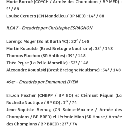
Marie Barrué (COYCH / Armée des Champions / BP MED) :
e
5
/ 88
e
Louise Cervera (CN Mandelieu / BP MED) : 14
/ 88
ILCA 7 – Encadrés par Christophe ESPAGNON
e
Lorenzo Mayer (Saint Barth YC) : 22
/ 148
e
Martin Kowalski (Brest Bretagne Nautisme) : 35
/ 148
e
Thomas Flachon (SR Antibes) : 39
/ 148
e
Théo Peyre (La Pelle-Marseille) : 52
/ 148
e
Alexandre Kowalski (Brest Bretagne Nautisme) : 54
/ 148
49er – Encadrés par Emmanuel DYEN
Erwan Fischer (CNBPP / BP GO) et Clément Péquin (La
er
Rochelle Nautique / BP GO) : 1
/ 74
Jean-Baptiste Bernaz (CN Sainte-Maxime / Armée des
Champions / BP BRED) et Jérémie Mion (SR Havre / Armée
e
des Champions / BP BRED) : 27
/ 74