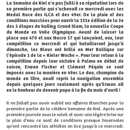
La Semaine de Kiel n’a pas failli à sa réputation lors de
sa première partie qui s’achevait ce mercredi avec les
Medal Race des ILCA et des 49er. De la pluie et des
conditions musclées pour ouvrir la 131e édition de la 3e
des 5 étapes du Sailing Grand Slam, la nouvelle Coupe
du Monde en Voile Olympique. Avant de laisser la
place aux 470 et aux Nacra 17 qui lançaient, eux, leur
compétition ce mercredi et qui batailleront jusqu’à
dimanche, les Bleus ont brillé en Mer Baltique sur
l’épisode 1 de la « Kieler Woche ». Pour leur retour à la
compétition depuis leur victoire à Palma en début de
saison, Erwan Fischer et Clément Péquin se sont
imposés avec la manière en 49er. Le duo, champion du
monde en titre, avait repris la navigation ensemble
depuis quelques jours seulement après qu’Erwan ait
eu le bonheur de devenir papa à la fin du mois d’avril !
Il ne fallait pas avoir oublié ses affaires étanches pour la
première partie de la célèbre Semaine de Kiel. Après une
première journée sous le soleil et avec une légère brise sur
le plan d’eau ce sont de conditions presque hivernales
qu’ont rencontré les athlètes en lice jusqu’à ce mercredi.