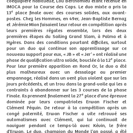
coéquipière habituelle, Lou Berthomieu étant retenue en
IMOCA pour la Course des Caps. Le duo mixte a pris la
e
13
place finale avec des courses solides, aux avant-
postes. Chez les Hommes, en 49er, Jean-Baptiste Bernaz
et Jérémie Mion faisaient leur retour en compétition après
leurs premières régates ensemble, lors des deux
premières étapes du Sailing Grand Slam, à Palma et à
Hyères. Dans des conditions pourtant difficiles, surtout
pour un duo qui continue son apprentissage sur ce
nouveau support pour eux, « JB » et « Jer’ » ont réalisé une
e
phase de qualification ultra solide, bouclée à la 12
place.
Pour leur première apparition en Rond Or, le duo a été
plus malheureux avec un dessalage au premier
empannage, réalisé dans un vent plus violent que sur les
jours précédents, et un trou dans la grand-voile qui les a
contraints à abandonner sur les 3 courses de la phase
e
Finale. Ils prennent finalement la 27
place d’une épreuve
dominée par leurs compatriotes Erwan Fischer et
Clément Péquin. De retour à la compétition après un
congé paternité, Erwan Fischer a vite retrouvé ses
automatismes avec Clément, qui lui continuait de
naviguer pendant ce temps-là avec Kévin, le frère
d’Erwan. Le duo, champion du Monde l’an passé, a été