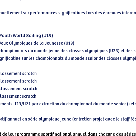
nuellement sur performances significatives lors des épreuves intern
 Youth World Sailing (U19)
 Jeux Olympiques de la Jeunesse (U19)
 championnats du monde jeune des classes olympiques (U23) et des sé
gnificative sur les championnats du monde senior des classes olymp
 classement scratch
 classement scratch
 classement scratch
 classement scratch
ements U23/U21 par extraction du championnat du monde senior (sel
ortif annuel en série olympique jeune (entretien projet avec le staff fé
t de leur programme sportif national annuel dans chacune des séries 