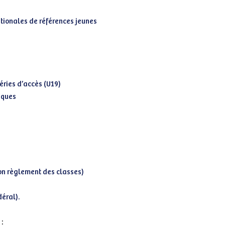
ationales de références jeunes
ries d’accès (U19)
iques
on règlement des classes)
déral).
: