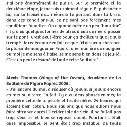
J'ai pris énormément de plaisir. Sur la première et la
deuxième étape, je me suis vraiment régalé. Et puis même
là, sur la troisième... même si le portant dans la brise,
dans ces conditions-là, ce ne sont pas forcément mes
conditions favorites. On a quand même un peu “bourriné”
! Il y a eu quelques tonnes de litres d'eau de mer à passer
sur le pont. C'est peut-être pour ça d'ailleurs que je suis
trempé. Je redécouvre en fait ce que j'étais venu chercher,
le plaisir de naviguer en Figaro, une manière de naviguer
où moi je me sens à l'aise. Je me sens bien dans ce jeu-là.
C'est un peu le résumé de toute cette Solitaire”.
Alexis Thomas (Wings of the Ocean), deuxième de La
Solitaire du Figaro Paprec 2026 :
« J’ai encore du mal à réaliser où je suis, si je suis encore
en mer ou à terre. En fait il y a eu deux phases en mer, la
première celle de la pétole et les dernières 24 heures qui
étaient bien coton. Nous savions que nous allions nous
faire attraper après l’Occidentale de Sein. Il ne fallait pas
trop s’exciter et bien se reposer avant. Pourtant c’était
aussi impossible, le vent était trop instable. De toute