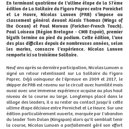
En terminant quatrième de l’ultime étape de la 57ème
édition de La Solitaire du Figaro Paprec entre Pornichet
et Le Havre, Nicolas Lunven (PRB) s’impose au
classement général devant Alexis Thomas (Wings of
the Ocean) et Paul Morvan (Foricher-French Touch).
Paul Loiseau (Région Bretagne - CMB Espoir), premier
bizuth termine au pied du podium. Cette édition, l’une
des plus difficiles depuis de nombreuses années, selon
les marins, consacre l’expérience. Nicolas Lunven
remporte ici sa troisième Solitaire.
Neuf ans après sa dernière participation, Nicolas Lunven a
signé un retour retentissant sur La Solitaire du Figaro
Paprec. Déjà vainqueur de l'épreuve en 2009 et 2017, le
skipper de PRB est revenu sur le circuit avec humilité mais
aussi avec une immense expérience acquise au plus haut
niveau de la course au large. Longtemps placé dans le
sillage des leaders, il a su rester au contact jusqu'à cette
ultime étape décisive entre Pornichet et Le Havre. Sur une
édition particulièrement ouverte, marquée par l'abandon
du leader Tom Dolan (Kingspan) alors qu'il semblait tenir
la course, Nicolas Lunven a parfaitement géré son effort