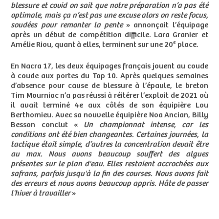
blessure et covid on sait que notre préparation n’a pas été
optimale, mais ça n’est pas une excuse alors on reste focus,
soudées pour remonter la pente
» annonçait l’équipage
après un début de compétition difficile. Lara Granier et
e
Amélie Riou, quant à elles, terminent sur une 20
place.
En Nacra 17, les deux équipages français jouent au coude
à coude aux portes du Top 10. Après quelques semaines
d’absence pour cause de blessure à l’épaule, le breton
Tim Mourniac n’a pas réussi à réitérer l’exploit de 2021 où
il avait terminé 4e aux côtés de son équipière Lou
Berthomieu. Avec sa nouvelle équipière Noa Ancian, Billy
Besson conclut «
Un championnat intense, car les
conditions ont été bien changeantes. Certaines journées, la
tactique était simple, d’autres la concentration devait être
au max. Nous avons beaucoup souffert des algues
présentes sur le plan d'eau. Elles restaient accrochées aux
safrans, parfois jusqu'à la fin des courses. Nous avons fait
des erreurs et nous avons beaucoup appris. Hâte de passer
l'hiver à travailler
»