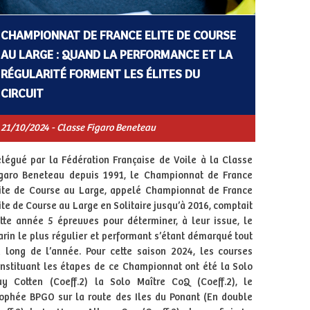
CHAMPIONNAT DE FRANCE ELITE DE COURSE
AU LARGE : QUAND LA PERFORMANCE ET LA
RÉGULARITÉ FORMENT LES ÉLITES DU
CIRCUIT
21/10/2024 - Classe Figaro Beneteau
légué par la Fédération Française de Voile à la Classe
garo Beneteau depuis 1991, le Championnat de France
ite de Course au Large, appelé Championnat de France
ite de Course au Large en Solitaire jusqu’à 2016, comptait
tte année 5 épreuves pour déterminer, à leur issue, le
rin le plus régulier et performant s’étant démarqué tout
 long de l’année. Pour cette saison 2024, les courses
nstituant les étapes de ce Championnat ont été la Solo
y Cotten (Coeff.2) la Solo Maître CoQ (Coeff.2), le
ophée BPGO sur la route des Iles du Ponant (En double