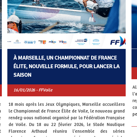
À MARSEILLE, UN CHAMPIONNAT DE FRANCE
ÉLITE, NOUVELLE FORMULE, POUR LANCER LA
SAISON
Al
16/01/2026 - FFVoile
l’
r
e
18 mois après les Jeux Olympiques, Marseille accueillera
co
à
le Championnat de France Élite de Voile, le nouveau grand
pe
e
rendez-vous national organisé par la Fédération Française
e
de Voile. Du 18 au 22 février 2026, le Stade Nautique
t
Florence Arthaud réunira l’ensemble des séries