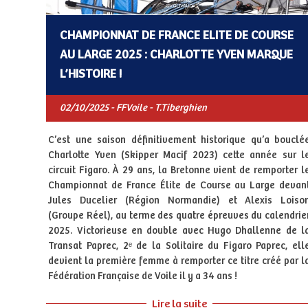
CHAMPIONNAT DE FRANCE ELITE DE COURSE
AU LARGE 2025 : CHARLOTTE YVEN MARQUE
L’HISTOIRE !
02/10/2025 - FFVoile - T.Tiberghien
C’est une saison définitivement historique qu’a bouclé
Charlotte Yven (Skipper Macif 2023) cette année sur l
circuit Figaro. À 29 ans, la Bretonne vient de remporter l
Championnat de France Élite de Course au Large devan
Jules Ducelier (Région Normandie) et Alexis Loiso
(Groupe Réel), au terme des quatre épreuves du calendrie
2025. Victorieuse en double avec Hugo Dhallenne de l
Transat Paprec, 2ᵉ de la Solitaire du Figaro Paprec, ell
devient la première femme à remporter ce titre créé par l
Fédération Française de Voile il y a 34 ans !
Lire la suite