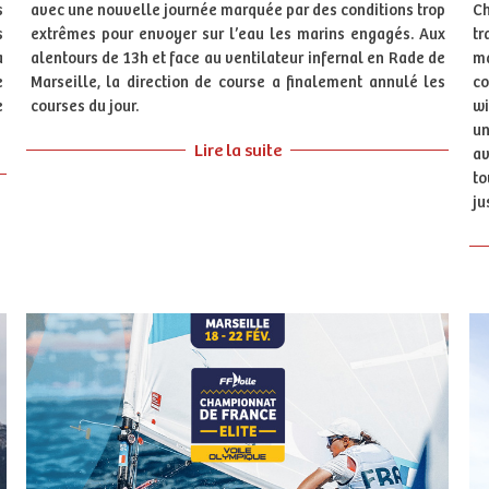
s
avec une nouvelle journée marquée par des conditions trop
Ch
s
extrêmes pour envoyer sur l’eau les marins engagés. Aux
tr
a
alentours de 13h et face au ventilateur infernal en Rade de
m
e
Marseille, la direction de course a finalement annulé les
co
e
courses du jour.
wi
un
Lire la suite
av
to
ju