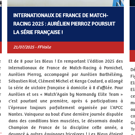
INTERNATIONAUX DE FRANCE DE MATCH-
RACING 2025 : AURÉLIEN PIERROZ POURSUIT
LA SÉRIE FRANÇAISE !
21/07/2025 - FFVoile
e
Et de 8 pour les Bleus ! En remportant l’édition 2025 des
e
Internationaux de France de Match-Racing à Pornichet,
Dé
e
Aurélien Pierroz, accompagné par Aurélien Barthélémy,
Fi
t
Sébastien Riot, Clément Michel et Kenza Coutard, a allongé
El
n
la série de victoire française à domicile à 8 d’affilée. Pour
El
r
Aurélien et ses « Match’Again by Normandy Elite Team »
ce
a
c’est pourtant une première, après 6 participations à
ma
e
l’épreuve toujours parfaitement organisée par l’APCC
au
a
Nantes. Vainqueur au bout d’une dernière journée disputée
co
dans des conditions bien musclées, le désormais double
Gu
Champion de France de la discipline cette année, a
Tr
devancé 4 autres équipages tricolores ! Les Bleus étaient