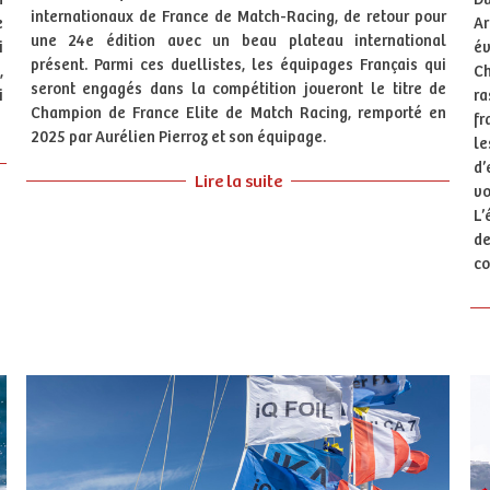
internationaux de France de Match-Racing, de retour pour
e
Ar
une 24e édition avec un beau plateau international
i
év
présent. Parmi ces duellistes, les équipages Français qui
,
C
seront engagés dans la compétition joueront le titre de
i
ra
Champion de France Elite de Match Racing, remporté en
fr
2025 par Aurélien Pierroz et son équipage.
le
d’
Lire la suite
v
L’
de
co