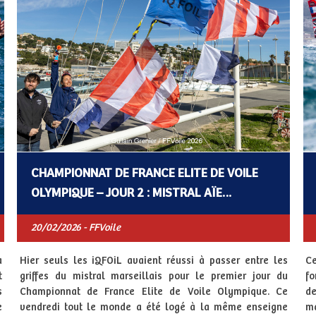
CHAMPIONNAT DE FRANCE ELITE DE VOILE
OLYMPIQUE – JOUR 2 : MISTRAL AÏE…
20/02/2026 - FFVoile
a
Hier seuls les iQFOiL avaient réussi à passer entre les
Ce
t
griffes du mistral marseillais pour le premier jour du
fo
s
Championnat de France Elite de Voile Olympique. Ce
de
e
vendredi tout le monde a été logé à la même enseigne
m