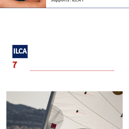
Supports : ILCA 7
ILCA
7